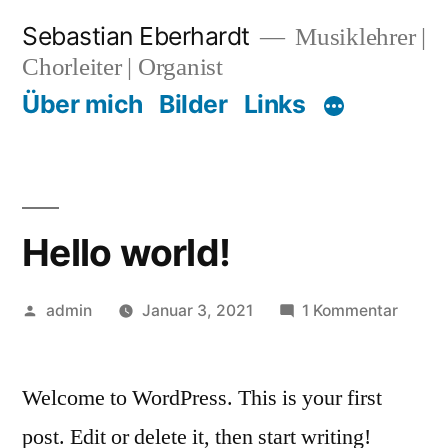
Zum
Sebastian Eberhardt
Musiklehrer |
Inhalt
Chorleiter | Organist
springen
Über mich
Bilder
Links
Hello world!
Veröffentlicht
zu
admin
Januar 3, 2021
1 Kommentar
von
Hello
world!
Welcome to WordPress. This is your first
post. Edit or delete it, then start writing!